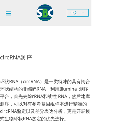
网站首页
끀
中文
ꀅ
关于SBC
新闻中心
产品服务
circRNA测序
技术平台
联系我们
环状RNA（circRNA）是一类特殊的具有闭合
环状结构的非编码RNA，利用Illumina 测序
平台，首先去除rRNA和线性 RNA，然后建库
测序，可以对有参考基因组样本进行精准的
circRNA鉴定以及差异表达分析，更是开展模
式生物环状RNA鉴定的优先选择。