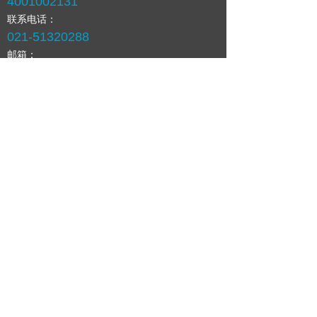
4001002131
联系电话：
021-51320288
邮箱：
marketing@shbiochip.com
公司地址：
上海市浦东新区张江高科技园区李冰路151号
版权所有©上海生物芯片有限公司
沪ICP备05045514号
沪公网安备31011502004591号
欢迎关注
微信公众号
沪ICP备05045514号
沪公网安备31011502004591号