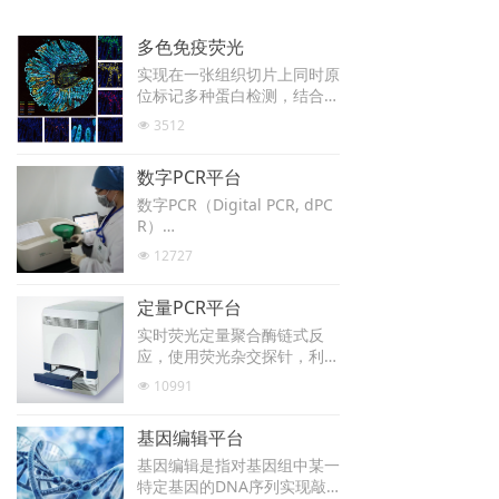
多色免疫荧光
实现在一张组织切片上同时原
位标记多种蛋白检测，结合数
字病理扫描、多光谱拆分，进
3512
넶
行定量病理分析、细胞表型及
原位分布分析、互作及距离分
数字PCR平台
析等。基于组织芯片开展多色
免疫荧光研究，可以将多靶点
数字PCR（Digital PCR, dPC
组织染色结果转化为多维度高
R）
通量细胞组学数据，进而有效
基于泊松分布原理建立的一种
12727
넶
分析具有统计学意义的研究分
核酸分子绝对定量技术。通过
析。
微滴发生器形成上万个微滴，
定量PCR平台
其中每个微滴或不含或含有一
个至数个核酸靶标分子。每个
实时荧光定量聚合酶链式反
单分子进行PCR扩增，探针用
应，使用荧光杂交探针，利用
于检测特定序列的靶标。随后
荧光信号累积监测PCR的扩增
10991
넶
逐个对每个微滴检测有无荧光
效率，用以精确定量起始模板
信号，最终根据阳性微滴的比
数，通过内外参对特定DNA
基因编辑平台
例，按照泊松分布的原理，通
序列进行定量分析。
过软件计算出待检靶分子的拷
基因编辑是指对基因组中某一
贝数。
特定基因的DNA序列实现敲