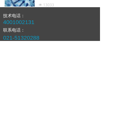
除、插入或替换的一种技术方
13033
넶
法。
技术电话：
4001002131
上一页
1
/
1
下一页
联系电话：
021-51320288
邮箱：
marketing@shbiochip.com
公司地址：
上海市浦东新区张江高科技园区李冰路151号
版权所有©上海生物芯片有限公司
沪ICP备05045514号
沪公网安备31011502004591号
欢迎关注
微信公众号