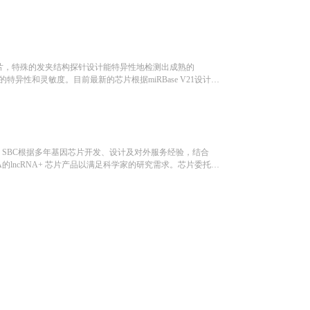
测芯片，特殊的发夹结构探针设计能特异性地检测出成熟的
的特异性和灵敏度。目前最新的芯片根据miRBase V21设计。
、富集、放大等过程带来的影响。组织、细胞、FFPE、血清、血浆、外
。SBC根据多年基因芯片开发、设计及对外服务经验，结合
RNA的lncRNA+ 芯片产品以满足科学家的研究需求。芯片委托
一页