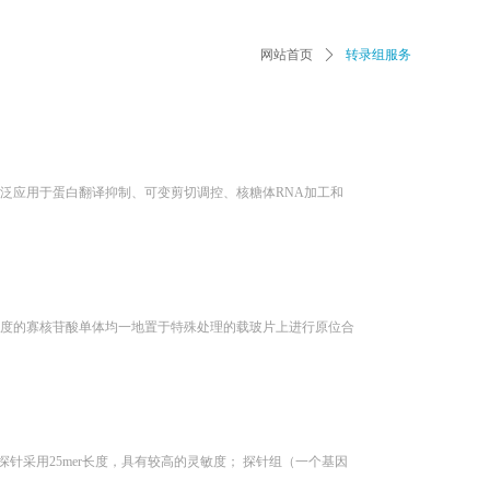
转录组服务
网站首页
ꄲ
测芯片，可广泛应用于蛋白翻译抑制、可变剪切调控、核糖体RNA加工和
mer长度的寡核苷酸单体均一地置于特殊处理的载玻片上进行原位合
；探针采用25mer长度，具有较高的灵敏度； 探针组（一个基因