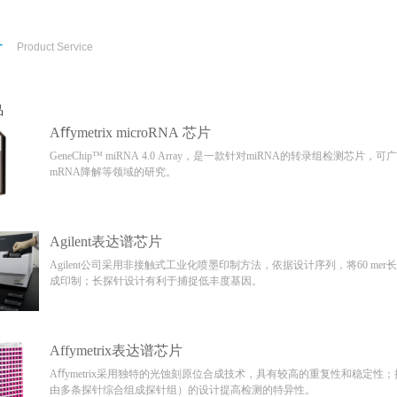
务
Product Service
品
Aﬀymetrix microRNA 芯片
GeneChip™ miRNA 4.0 Array，是一款针对miRNA的转录组检
mRNA降解等领域的研究。
Agilent表达谱芯片
Agilent公司采用非接触式工业化喷墨印制方法，依据设计序列，将60 
成印制；长探针设计有利于捕捉低丰度基因。
Affymetrix表达谱芯片
Aﬀymetrix采用独特的光蚀刻原位合成技术，具有较高的重复性和稳定性
由多条探针综合组成探针组）的设计提高检测的特异性。