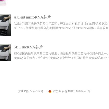
Agilent microRNA芯片
Agilent利用其先进的芯片生产工艺，开发出具有独特设计的miRNA检
miRNA，并能很好地区分高度同源的miRNA分子和miRNA前体，具有较高
只需100ng的Total RNA 进行实验，无需分离miRNA，避免了分离
泌体、其他体液或cell-free样本均可进行实验。
SBC lncRNA芯片
SBC是国内最早从事基因芯片研发，也是最早的基因芯片外包服务商之一
lncRNA分子特点，专门针对lncRNA研究设计了可同时检测lncRNA和m
Agilent公司使用Agilent SurePrint技术生产，技术重复性高于99%。​​​​​​​
上一页
1
2
3
下
沪ICP备05045514号
沪公网安备31011502004591号