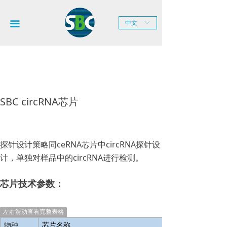
网站首页
끀
中文
ꀅ
关于SBC
新闻中心
产品服务
SBC circRNA芯片
技术平台
联系我们
探针设计策略同ceRNA芯片中circRNA探针设
计，单独对样品中的circRNA进行检测。
芯片技术参数：
左右滑动查看完整表格
物种
芯片名称