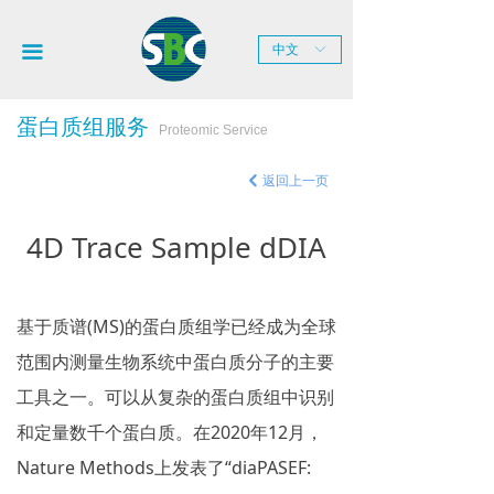
网站首页
끀
中文
ꀅ
关于SBC
新闻中心
蛋白质组服务
Proteomic Service
产品服务
返回上一页
낒
技术平台
4D Trace Sample dDIA
联系我们
基于质谱(MS)的蛋白质组学已经成为全球
范围内测量生物系统中蛋白质分子的主要
工具之一。可以从复杂的蛋白质组中识别
和定量数千个蛋白质。在2020年12月，
Nature Methods上发表了“diaPASEF: