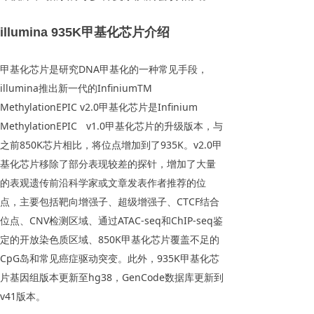
illumina 935K甲基化芯片介绍
甲基化芯片是研究DNA甲基化的一种常见手段，
illumina推出新一代的InfiniumTM
MethylationEPIC v2.0甲基化芯片是Infiniumﾠ
MethylationEPICﾠv1.0甲基化芯片的升级版本，与
之前850K芯片相比，将位点增加到了935K。v2.0甲
基化芯片移除了部分表现较差的探针，增加了大量
的表观遗传前沿科学家或文章发表作者推荐的位
点，主要包括靶向增强子、超级增强子、CTCF结合
位点、CNV检测区域、通过ATAC-seq和ChIP-seq鉴
定的开放染色质区域、850K甲基化芯片覆盖不足的
CpG岛和常见癌症驱动突变。此外，935K甲基化芯
片基因组版本更新至hg38，GenCode数据库更新到
v41版本。