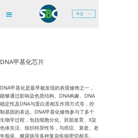
网站首页
끀
中文
ꀅ
关于SBC
新闻中心
产品服务
DNA甲基化芯片
技术平台
联系我们
DNA甲基化是最早被发现的表观修饰之一，
能够通过影响染色质结构、DNA构象、DNA
稳定性及DNA与蛋白质相互作用方式等，控
制基因的表达。DNA甲基化修饰参与了多个
生物学过程，包括细胞分化、胚胎发育、X染
色体失活、组织特异性等，与癌症、衰老、老
年痴呆、糖尿病等多种复杂疾病密切相关。