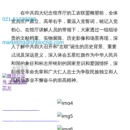
联系电话：
在中共四大纪念馆序厅的工农联盟雕塑前，全体
021-51320288
党员庄严肃立、高举右手，重温入党誓词，铭记入党
初心。在馆厅讲解人员的带领下，大家透过一组组珍
邮箱：
贵的文献档案、实物展陈、历史影像和场景再现，深
marketing@shbiochip.com
入了解中共四大召开和“左联”诞生的历史背景、重要
成就及深远意义，深入体会五星红旗作为中华人民共
公司地址：
和国的象征和标志所铭刻的国家意识和爱国情怀，深
上海市浦东新区张江高科技园区李冰路151号
欢迎关注
刻感受革命先辈和广大仁人志士为争取民族独立和人
民解放事业不懈奋斗的崇高精神。
微信公众号
版权所有©上海生物芯片有限公司
沪ICP备05045514号
沪公网安备31011502004591号