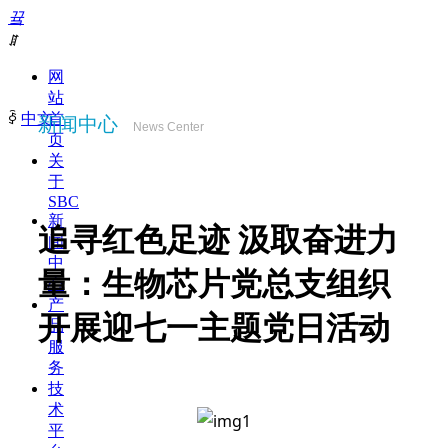
끀
ꁲ
网
站
ꀅ
中文
首
新闻中心
News Center
页
关
于
SBC
新
追寻红色足迹 汲取奋进力
闻
中
量：生物芯片党总支组织
心
产
开展迎七一主题党日活动
品
服
务
技
术
平